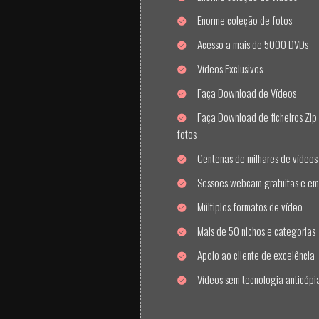
Enorme coleção de fotos
Acesso a mais de 5000 DVDs
Vídeos Exclusivos
Faça Download de Vídeos
Faça Download de ficheiros Zip 
fotos
Centenas de milhares de vídeos
Sessões webcam gratuitas e em
Múltiplos formatos de vídeo
Mais de 50 nichos e categorias
Apoio ao cliente de excelência
Vídeos sem tecnologia anticópi