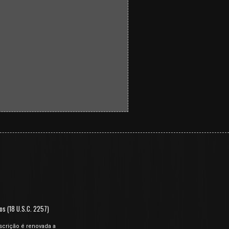
os (18 U.S.C. 2257)
scrição é renovada a