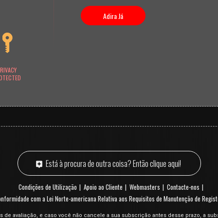
Adira Já
RIVACY
OTECTED
Está à procura de outra coisa? Então clique aqui!
Condições de Utilização
Apoio ao Cliente
Webmasters
Contacte-nos
nformidade com a Lei Norte-americana Relativa aos Requisitos de Manutenção de Regist
s de avaliação, e caso você não cancele a sua subscrição antes desse prazo, a sub