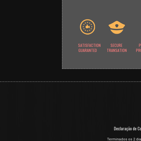
SATISFACTION
SECURE
P
GUARANTED
TRANSATION
PR
Declaração de Co
Terminados os 2 dia