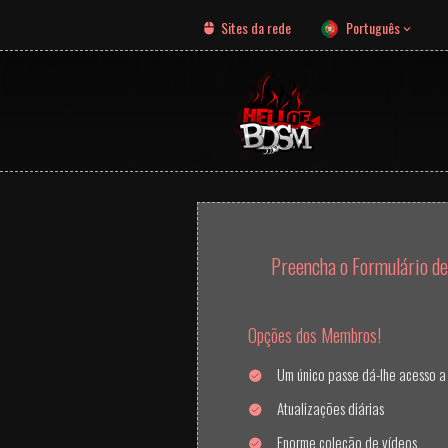
Sites da rede
Português
Preencha o Formulário de 
Opções dos Membros!
Um único passe dá-lhe acesso a 
Atualizações diárias
Enorme coleção de vídeos