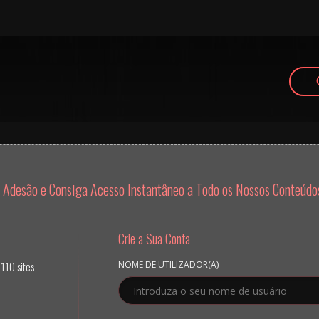
Adesão e Consiga Acesso Instantâneo a Todo os Nossos Conteúdos 
Crie a Sua Conta
110 sites
NOME DE UTILIZADOR(A)